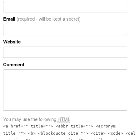
Email
(required - will be kept a secret)
Website
Comment
You may use the following
HTML
:
<a href="" title=""> <abbr title=""> <acronym
title=""> <b> <blockquote cite=""> <cite> <code> <del